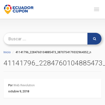
Naveg
Inicio
41141796_2284760104885473_3870754179332964352_n
41141796_2284760104885473
Por
Web Revolution
octubre 9, 2018