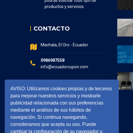
podrás solicitar todo tipo de
productos y servicios.
CONTACTO
Machala, El Oro - Ecuador
0986987558
info@ecuadorcupon.com
Horario de atención
AVISO: Utilizamos cookies propias y de terceros
7:30 - 17:00
para mejorar nuestros servicios y mostrarle
publicidad relacionada con sus preferencias
mediante el análisis de sus hábitos de
navegación. Si continua navegando,
consideramos que acepta su uso. Puede
cambiar la configuración de su navegador u