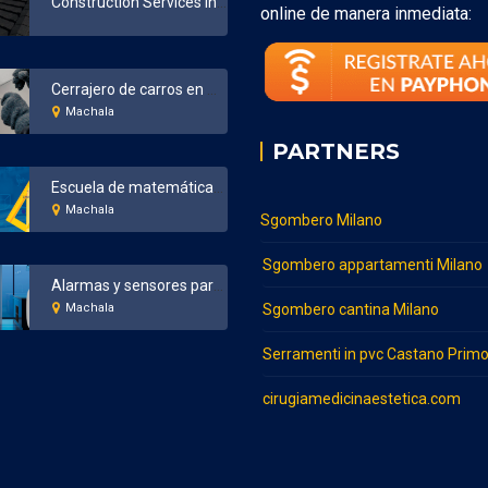
Construction Services in Bronx New York
online de manera inmediata:
Cerrajero de carros en Machala
Machala
PARTNERS
Escuela de matemáticas en Machala
Machala
Sgombero Milano
Sgombero appartamenti Milano
Alarmas y sensores para el hogar y negocios en Machala
Machala
Sgombero cantina Milano
Serramenti in pvc Castano Prim
cirugiamedicinaestetica.com