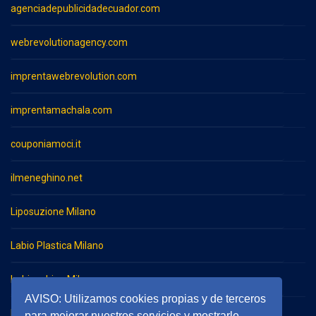
agenciadepublicidadecuador.com
webrevolutionagency.com
imprentawebrevolution.com
imprentamachala.com
couponiamoci.it
ilmeneghino.net
Liposuzione Milano
Labio Plastica Milano
Imbianchino Milano
AVISO: Utilizamos cookies propias y de terceros
Impresa di pulizie Milano
para mejorar nuestros servicios y mostrarle