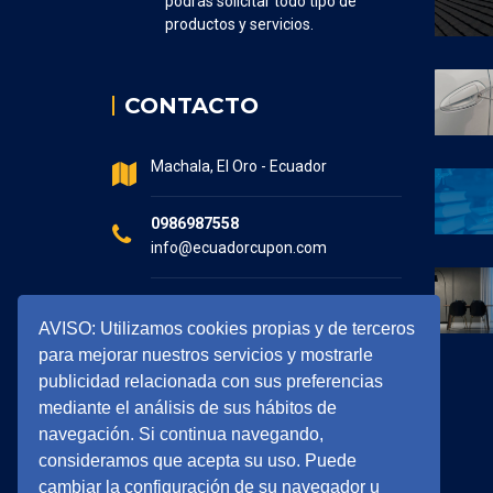
podrás solicitar todo tipo de
productos y servicios.
CONTACTO
Machala, El Oro - Ecuador
0986987558
info@ecuadorcupon.com
Horario de atención
AVISO: Utilizamos cookies propias y de terceros
7:30 - 17:00
para mejorar nuestros servicios y mostrarle
publicidad relacionada con sus preferencias
mediante el análisis de sus hábitos de
navegación. Si continua navegando,
consideramos que acepta su uso. Puede
cambiar la configuración de su navegador u