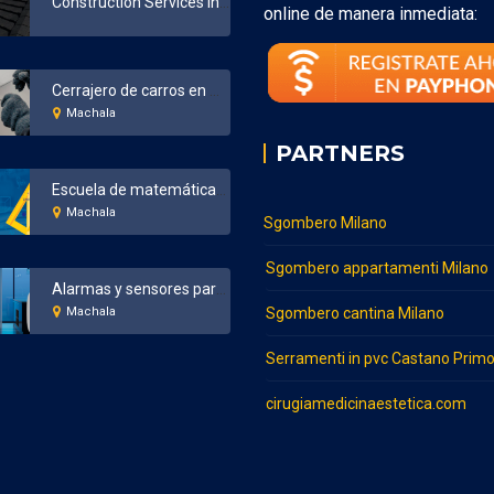
Construction Services in Bronx New York
online de manera inmediata:
Cerrajero de carros en Machala
Machala
PARTNERS
Escuela de matemáticas en Machala
Machala
Sgombero Milano
Sgombero appartamenti Milano
Alarmas y sensores para el hogar y negocios en Machala
Machala
Sgombero cantina Milano
Serramenti in pvc Castano Prim
cirugiamedicinaestetica.com