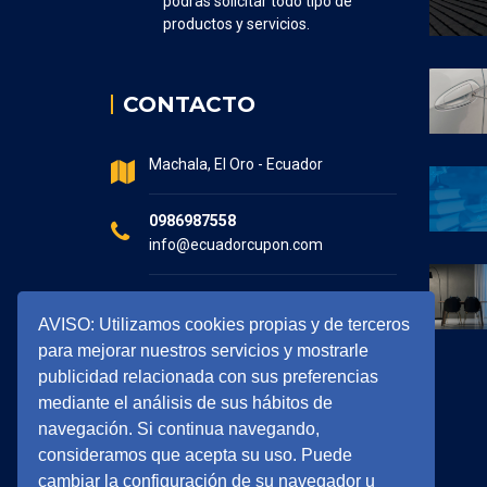
podrás solicitar todo tipo de
productos y servicios.
CONTACTO
Machala, El Oro - Ecuador
0986987558
info@ecuadorcupon.com
Horario de atención
AVISO: Utilizamos cookies propias y de terceros
7:30 - 17:00
para mejorar nuestros servicios y mostrarle
publicidad relacionada con sus preferencias
mediante el análisis de sus hábitos de
navegación. Si continua navegando,
consideramos que acepta su uso. Puede
cambiar la configuración de su navegador u