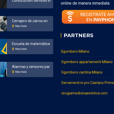
Construction Services in Bronx New York
online de manera inmediata:
Cerrajero de carros en Machala
Machala
PARTNERS
Escuela de matemáticas en Machala
Machala
Sgombero Milano
Sgombero appartamenti Milano
Alarmas y sensores para el hogar y negocios en Machala
Machala
Sgombero cantina Milano
Serramenti in pvc Castano Prim
cirugiamedicinaestetica.com