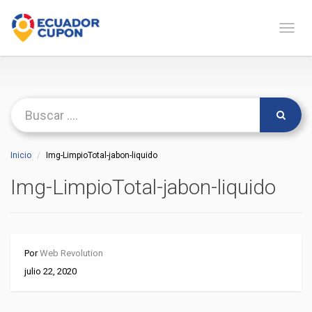
Naveg
Inicio
Img-LimpioTotal-jabon-liquido
Img-LimpioTotal-jabon-liquido
Por
Web Revolution
julio 22, 2020