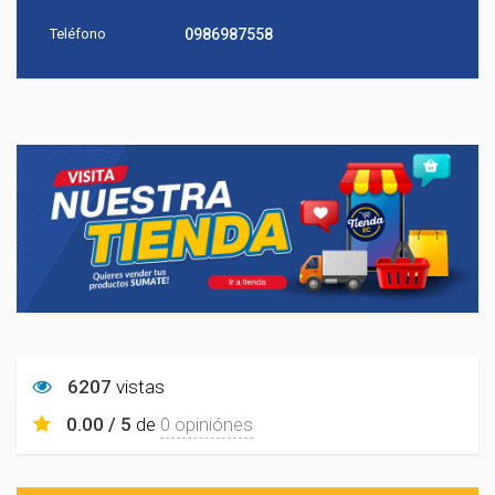
Teléfono
0986987558
6207
vistas
0.00 / 5
de
0 opiniónes