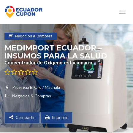
Naveg
Negocios & Compras
MEDIMPORT ECUADOR –
INSUMOS PARA LA SALUD
Concentrador de Oxígeno estacionario
Provincia El Oro
/
Machala
Negocios & Compras
Compartir
Imprimir