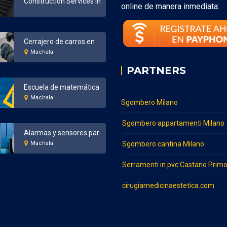
Construction Services in Bronx New York
online de manera inmediata:
Cerrajero de carros en Machala
Machala
PARTNERS
Escuela de matemáticas en Machala
Machala
Sgombero Milano
Sgombero appartamenti Milano
Alarmas y sensores para el hogar y negocios en Machala
Machala
Sgombero cantina Milano
Serramenti in pvc Castano Prim
cirugiamedicinaestetica.com