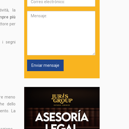
electrónico:
vità, la
Mensaje:
mpre più
ettore per
e i segni
are meno
he dello
ento. La