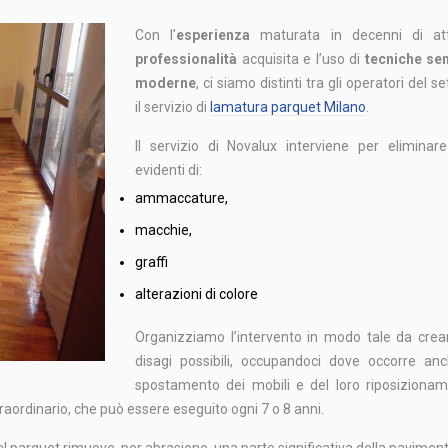
Con l’
esperienza
maturata in decenni di atti
professionalità
acquisita e l’uso di
tecniche se
moderne
, ci siamo distinti tra gli operatori del s
il servizio di
lamatura parquet Milano
.
Il servizio di Novalux interviene per eliminar
evidenti di:
ammaccature,
macchie,
graffi
alterazioni di colore
Organizziamo l’intervento in modo tale da cre
disagi possibili, occupandoci dove occorre anc
spostamento dei mobili e del loro riposizionam
raordinario, che può essere eseguito ogni 7 o 8 anni.