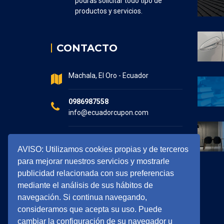
podrás solicitar todo tipo de
productos y servicios.
CONTACTO
Machala, El Oro - Ecuador
0986987558
info@ecuadorcupon.com
Horario de atención
AVISO: Utilizamos cookies propias y de terceros
7:30 - 17:00
para mejorar nuestros servicios y mostrarle
publicidad relacionada con sus preferencias
mediante el análisis de sus hábitos de
navegación. Si continua navegando,
consideramos que acepta su uso. Puede
cambiar la configuración de su navegador u