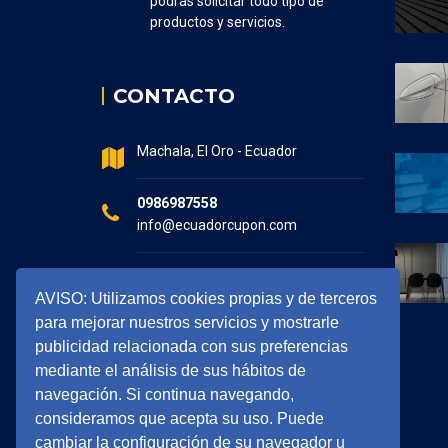
podrás solicitar todo tipo de
productos y servicios.
CONTACTO
Machala, El Oro - Ecuador
0986987558
info@ecuadorcupon.com
Horario de atención
AVISO: Utilizamos cookies propias y de terceros
7:30 - 17:00
para mejorar nuestros servicios y mostrarle
publicidad relacionada con sus preferencias
mediante el análisis de sus hábitos de
navegación. Si continua navegando,
consideramos que acepta su uso. Puede
cambiar la configuración de su navegador u