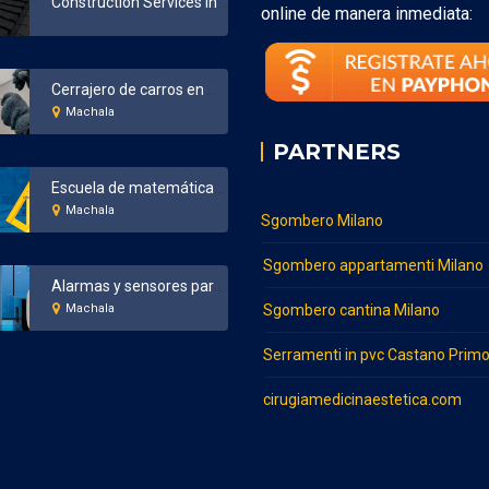
Construction Services in Bronx New York
online de manera inmediata:
Cerrajero de carros en Machala
Machala
PARTNERS
Escuela de matemáticas en Machala
Machala
Sgombero Milano
Sgombero appartamenti Milano
Alarmas y sensores para el hogar y negocios en Machala
Machala
Sgombero cantina Milano
Serramenti in pvc Castano Prim
cirugiamedicinaestetica.com