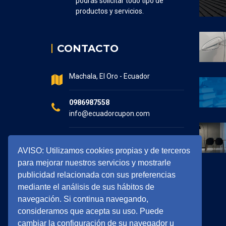
podrás solicitar todo tipo de
productos y servicios.
CONTACTO
Machala, El Oro - Ecuador
0986987558
info@ecuadorcupon.com
Horario de atención
AVISO: Utilizamos cookies propias y de terceros
7:30 - 17:00
para mejorar nuestros servicios y mostrarle
publicidad relacionada con sus preferencias
mediante el análisis de sus hábitos de
navegación. Si continua navegando,
consideramos que acepta su uso. Puede
cambiar la configuración de su navegador u