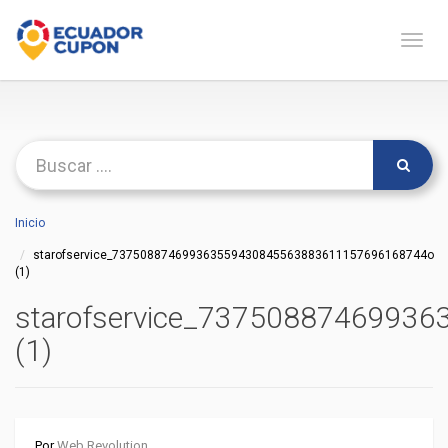
Naveg
Inicio
starofservice_737508874699363559430845563883611157696168744o
(1)
starofservice_737508874699
(1)
Por
Web Revolution