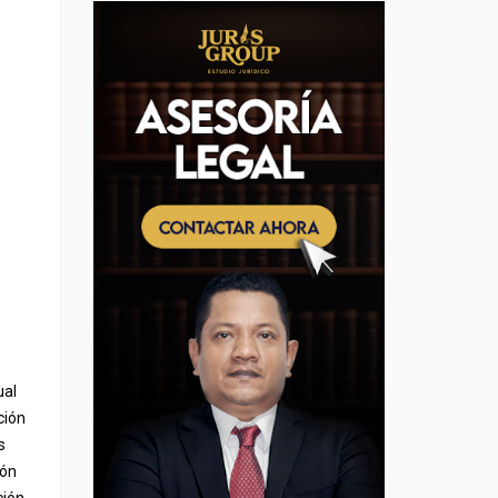
ual
ción
s
gón