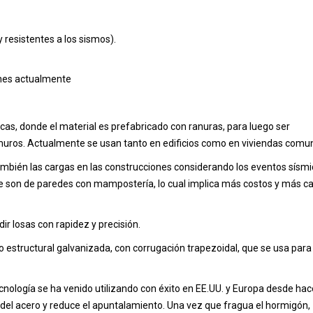
resistentes a los sismos).
nes actualmente
cas, donde el material es prefabricado con ranuras, para luego ser
muros. Actualmente se usan tanto en edificios como en viviendas comu
también las cargas en las construcciones considerando los eventos sísmi
te son de paredes con mampostería, lo cual implica más costos y más c
ir losas con rapidez y precisión.
o estructural galvanizada, con corrugación trapezoidal, que se usa para
ecnología se ha venido utilizando con éxito en EE.UU. y Europa desde ha
l acero y reduce el apuntalamiento. Una vez que fragua el hormigón,