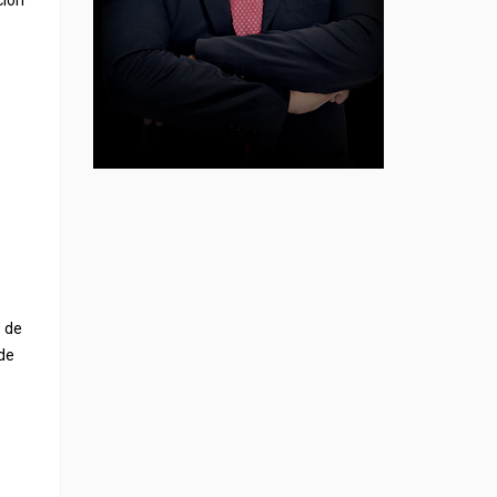
ción
o de
ede