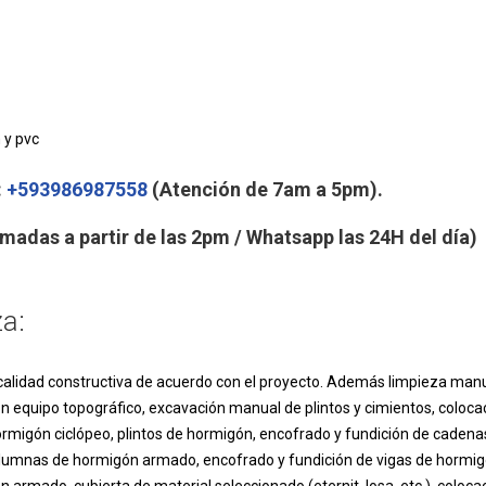
 y pvc
:
+593986987558
(Atención de 7am a 5pm).
madas a partir de las 2pm / Whatsapp las 24H del día)
za:
calidad constructiva de acuerdo con el proyecto. Además limpieza man
 con equipo topográfico, excavación manual de plintos y cimientos, coloca
hormigón ciclópeo, plintos de hormigón, encofrado y fundición de cadena
lumnas de hormigón armado, encofrado y fundición de vigas de hormi