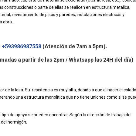
armado, cubierta de material seleccionado (eternit, losa, etc.), coloca
as construcciones o parte de ellas se realicen en estructura metálica,
erial, revestimiento de pisos y paredes, instalaciones eléctricas y
a obra.
:
+593986987558
(Atención de 7am a 5pm).
madas a partir de las 2pm / Whatsapp las 24H del día)
r de la losa. Su resistencia es muy alta, debido a que al hacer el colad
enerando una estructura monolítica que no tiene uniones como si se pu
l tipo de apoyo se pueden encontrar, Según la dirección de trabajo del
r del hormigón.