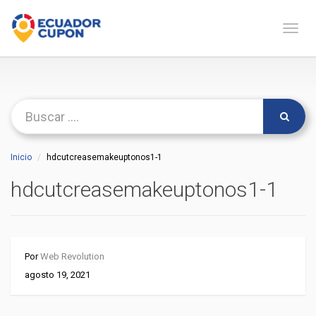
Naveg
Inicio
hdcutcreasemakeuptonos1-1
hdcutcreasemakeuptonos1-1
Por
Web Revolution
agosto 19, 2021