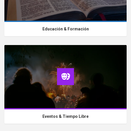
Educación & Formación
Eventos & Tiempo Libre