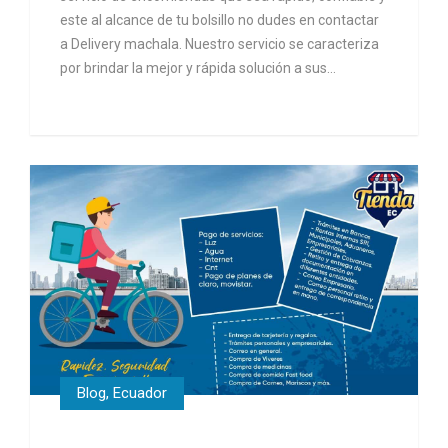
este al alcance de tu bolsillo no dudes en contactar
a Delivery machala. Nuestro servicio se caracteriza
por brindar la mejor y rápida solución a sus…
Blog
,
Ecuador