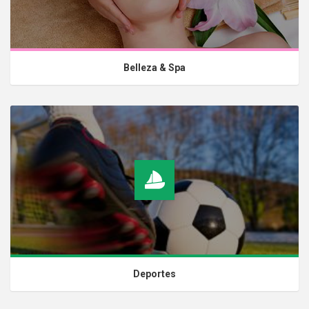
Belleza & Spa
Deportes