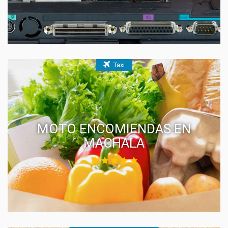
Taxi
MOTO ENCOMIENDAS EN
MACHALA