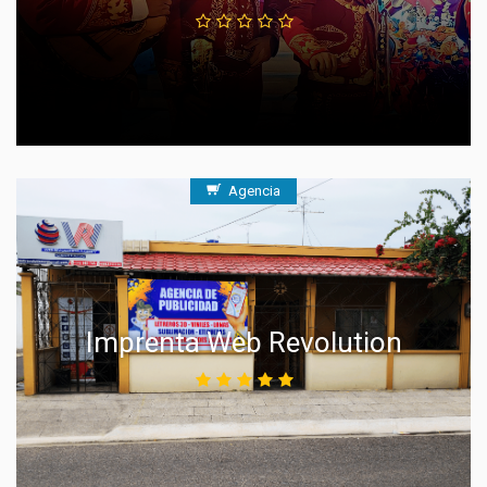
Agencia
Imprenta Web Revolution