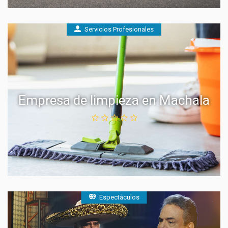
Servicios Profesionales
Empresa de limpieza en Machala
Espectáculos