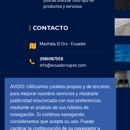
podrás solicitar todo tipo de
productos y servicios.
CONTACTO
Machala, El Oro - Ecuador
0986987558
info@ecuadorcupon.com
Horario de atención
AVISO: Utilizamos cookies propias y de terceros
7:30 - 17:00
para mejorar nuestros servicios y mostrarle
publicidad relacionada con sus preferencias
mediante el análisis de sus hábitos de
navegación. Si continua navegando,
consideramos que acepta su uso. Puede
cambiar la configuración de su navegador u