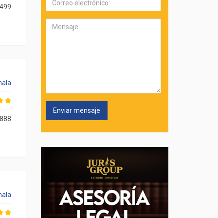
499
electrónico:
Mensaje:
ala
888
ala