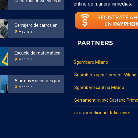
Construction Services in Bronx New York
online de manera inmediata:
Cerrajero de carros en Machala
Machala
PARTNERS
Escuela de matemáticas en Machala
Machala
Sgombero Milano
Sgombero appartamenti Milano
Alarmas y sensores para el hogar y negocios en Machala
Machala
Sgombero cantina Milano
Serramenti in pvc Castano Prim
cirugiamedicinaestetica.com