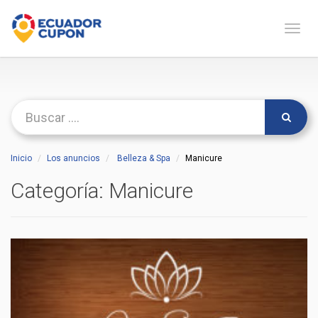
Naveg
Inicio
Los anuncios
Belleza & Spa
Manicure
Categoría:
Manicure