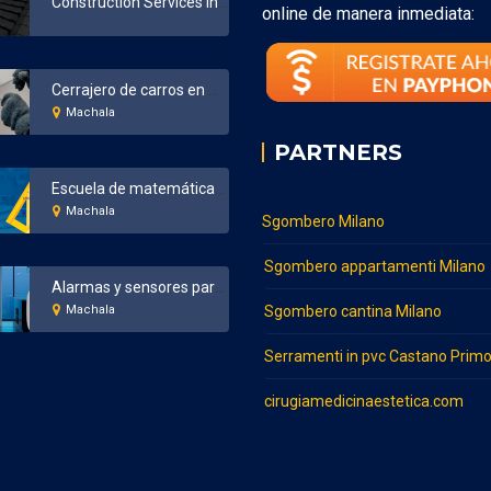
Construction Services in Bronx New York
online de manera inmediata:
Cerrajero de carros en Machala
Machala
PARTNERS
Escuela de matemáticas en Machala
Machala
Sgombero Milano
Sgombero appartamenti Milano
Alarmas y sensores para el hogar y negocios en Machala
Machala
Sgombero cantina Milano
Serramenti in pvc Castano Prim
cirugiamedicinaestetica.com