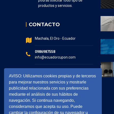
podrás solicitar todo tipo de
productos y servicios.
CONTACTO
Machala, El Oro - Ecuador
0986987558
info@ecuadorcupon.com
Horario de atención
AVISO: Utilizamos cookies propias y de terceros
7:30 - 17:00
para mejorar nuestros servicios y mostrarle
publicidad relacionada con sus preferencias
mediante el análisis de sus hábitos de
navegación. Si continua navegando,
consideramos que acepta su uso. Puede
cambiar la configuración de su navegador u