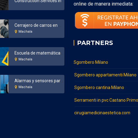
Construction Services in Bronx New York
online de manera inmediata:
Cerrajero de carros en Machala
Machala
PARTNERS
Escuela de matemáticas en Machala
Machala
Sgombero Milano
Sgombero appartamenti Milano
Alarmas y sensores para el hogar y negocios en Machala
Machala
Sgombero cantina Milano
Serramenti in pvc Castano Prim
cirugiamedicinaestetica.com