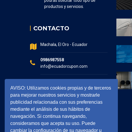
podrás solicitar todo tipo de
productos y servicios.
CONTACTO
Machala, El Oro - Ecuador
0986987558
info@ecuadorcupon.com
Horario de atención
AVISO: Utilizamos cookies propias y de terceros
7:30 - 17:00
para mejorar nuestros servicios y mostrarle
publicidad relacionada con sus preferencias
mediante el análisis de sus hábitos de
navegación. Si continua navegando,
consideramos que acepta su uso. Puede
cambiar la configuración de su navegador u