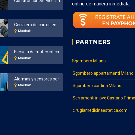
Construction Services in Bronx New York
online de manera inmediata:
Cerrajero de carros en Machala
Machala
PARTNERS
Escuela de matemáticas en Machala
Machala
Sgombero Milano
Sgombero appartamenti Milano
Alarmas y sensores para el hogar y negocios en Machala
Machala
Sgombero cantina Milano
Serramenti in pvc Castano Prim
cirugiamedicinaestetica.com