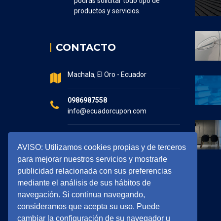
podrás solicitar todo tipo de
productos y servicios.
CONTACTO
Machala, El Oro - Ecuador
0986987558
info@ecuadorcupon.com
Horario de atención
AVISO: Utilizamos cookies propias y de terceros
7:30 - 17:00
para mejorar nuestros servicios y mostrarle
publicidad relacionada con sus preferencias
mediante el análisis de sus hábitos de
navegación. Si continua navegando,
consideramos que acepta su uso. Puede
cambiar la configuración de su navegador u