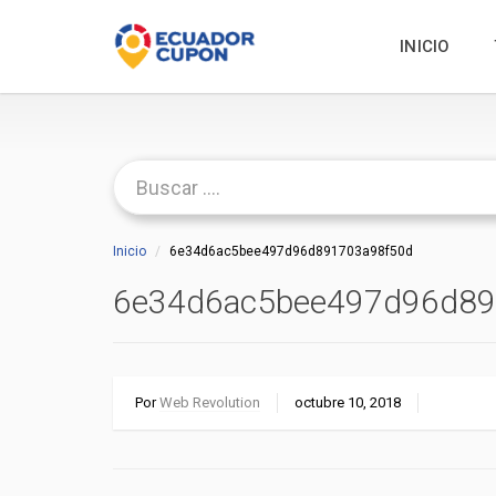
INICIO
Inicio
6e34d6ac5bee497d96d891703a98f50d
6e34d6ac5bee497d96d89
Por
Web Revolution
octubre 10, 2018