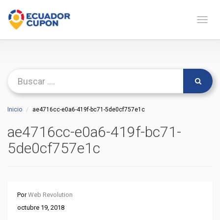
Naveg
Inicio
ae4716cc-e0a6-419f-bc71-5de0cf757e1c
ae4716cc-e0a6-419f-bc71-
5de0cf757e1c
Por
Web Revolution
octubre 19, 2018